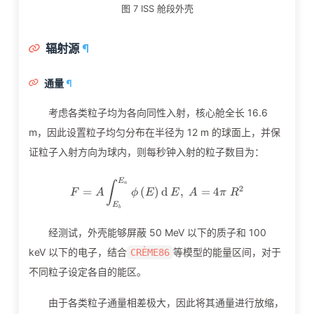
图 7 ISS 舱段外壳
辐射源
¶
通量
¶
考虑各类粒子均为各向同性入射，核心舱全长 16.6
m，因此设置粒子均匀分布在半径为 12 m 的球面上，并保
证粒子入射方向为球内，则每秒钟入射的粒子数目为：
F=A\int_{E_b}^{E_a}\phi\l
E
a
∫
2
=
(
)
d
,
=
4
F
A
ϕ
E
E
A
π
R
E
b
经测试，外壳能够屏蔽 50 MeV 以下的质子和 100
keV 以下的电子，结合
等模型的能量区间，对于
CRÈME86
不同粒子设定各自的能区。
由于各类粒子通量相差极大，因此将其通量进行放缩，