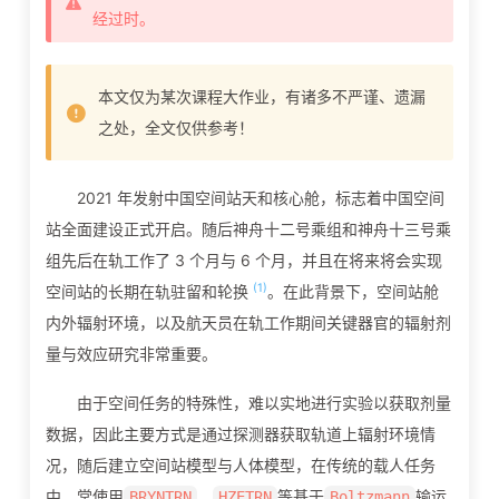
经过时。
本文仅为某次课程大作业，有诸多不严谨、遗漏
之处，全文仅供参考！
2021 年发射中国空间站天和核心舱，标志着中国空间
站全面建设正式开启。随后神舟十二号乘组和神舟十三号乘
组先后在轨工作了 3 个月与 6 个月，并且在将来将会实现
(1)
空间站的长期在轨驻留和轮换
。在此背景下，空间站舱
内外辐射环境，以及航天员在轨工作期间关键器官的辐射剂
量与效应研究非常重要。
由于空间任务的特殊性，难以实地进行实验以获取剂量
数据，因此主要方式是通过探测器获取轨道上辐射环境情
况，随后建立空间站模型与人体模型，在传统的载人任务
中，常使用
、
等基于
输运
BRYNTRN
HZETRN
Boltzmann