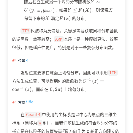
Y\sim
∼
随后独立生成另一个均匀分布随机数
Y
U\left(y_{min},y
Y\le
X
(
,
)
≤
(
)
，如果
，则保留
，
U
y
y
Y
F
X
X
m
i
n
m
a
x
F\left(X\right)
X
F\left(x\right)
(
)
保留下来的
满足
的分布。
X
F
x
也被称为反演法，关键是需要获取累积分布函数
ITM
的逆函数，效率较高；
本质上是一种模拟算法，效率
ARM
很低，但是适应性更广，特别是对于一些复杂分布函数。
位置
¶
发射位置要求在球面上均匀分布，因此可以采用
ITM
\theta
C^{-1}\left(z\right)
−
1
(
)
=
方法生成位置，可以得到
的反函数为
θ
C
z
{\left(z\right)}
\phi
\left[0,2\pi\right)
−
1
cos
(
)
[
0
,
2
)
，而
在
上均匀分布。
z
ϕ
π
(12)
方向
¶
在
中使用的坐标系是以中心为原点的三维坐
Geant4
标系（简称为
系），而我们随机生成的符合均匀分布的
W
\vec{r}
指向是在以粒子的位置矢量
反方向作为 z 轴正方向建立的
r