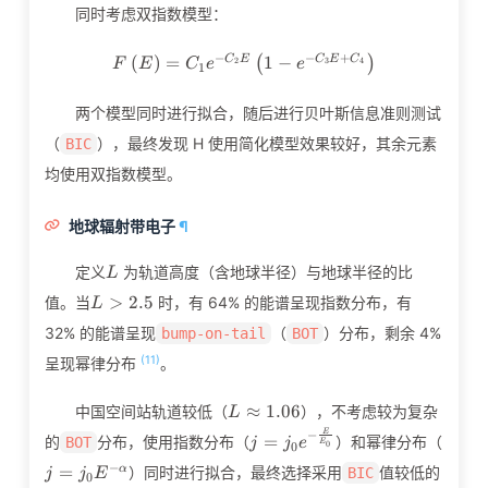
同时考虑双指数模型：
−
−
+
F\left(E\right)=C_1e^{-C_2
(
)
=
1
−
C
E
C
E
C
(
)
2
3
4
F
E
C
e
e
1
两个模型同时进行拟合，随后进行贝叶斯信息准则测试
（
），最终发现 H 使用简化模型效果较好，其余元素
BIC
均使用双指数模型。
地球辐射带电子
¶
L
定义
为轨道高度（含地球半径）与地球半径的比
L
L>2.5
>
2
.
5
值。当
时，有 64% 的能谱呈现指数分布，有
L
32% 的能谱呈现
（
）分布，剩余 4%
bump‐on‐tail
BOT
(11)
呈现幂律分布
。
L\approx1.06
≈
1
.
0
6
中国空间站轨道较低（
），不考虑较为复杂
L
−
j=j_0e^{-
E
j=j_
=
的
分布，使用指数分布（
）和幂律分布（
BOT
j
j
e
E
0
0
\frac{E}
\alph
−
=
α
）同时进行拟合，最终选择采用
值较低的
BIC
j
j
E
0
{E_0}}