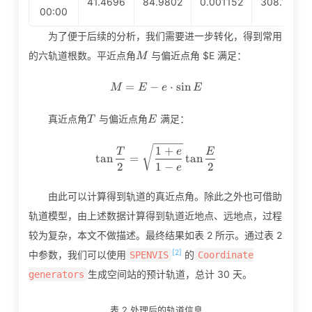
41.4696
84.9802
0.001152
308.1456
00:00
为了便于后续的分析，我们需要进一步转化，得到常用
M
的六轨道根数。平近点角
与偏近点角 $E 满足：
M
=
−
M=E-e\cdot\sin{E}
⋅
sin
M
E
e
E
T
E
真近点角
与偏近点角
满足：
T
E
\tan{\frac{T}{2}}=\sqrt{\f
1
+
T
e
E
tan
=
tan
2
1
−
2
e
由此可以计算得到轨道的真近点角。除此之外也可借助
轨道模型，由上述数据计算得到轨道近地点、远地点，过程
较为复杂，本文不做描述。最终结果如表 2 所示。通过表 2
[2]
中参数，我们可以使用
的
SPENVIS
Coordinate
生成空间站的预计轨道，总计 30 天。
generators
表 2 处理后的轨道信息