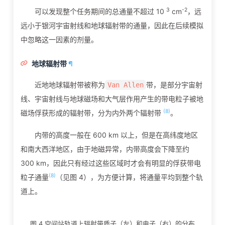
3
-2
可以发现整个任务期间的总通量不超过 10
cm
，远
远小于银河宇宙射线和地球辐射带的通量，因此在后续模拟
中忽略这一因素的剂量。
地球辐射带
¶
近地地球辐射带被称为
带，是部分宇宙射
Van Allen
线、宇宙射线与地球磁场和大气层作用产生的带电粒子被地
(8)
磁场俘获形成的辐射带，分为内外两个辐射带
。
内带的高度一般在 600 km 以上，但是在高纬度地区
和南大西洋地区，由于地磁异常，内带高度会下降至约
300 km，因此只有经过这些区域时才会有明显的俘获带电
(8)
粒子通量
（见图 4），为方便计算，将通量平均到整个轨
道上。
图 4 空间站轨道上辐射带质子（左）和电子（右）的分布