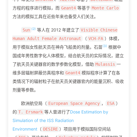
方程的程序进行模拟，而
等基于
Geant4
Monte Carlo
方法的模拟工具在近些年来也备受人们关注。
(2)
等人在 2012 年建立了
Sun
Visible Chinese
（
）体模，
Human Adult Female Astronaut
VCH-FA
(3)
用于模拟女性航天员在神舟飞船类的剂量。石苗
根据中
国成年男性数字化人体模型，结合航天员的实际情况，建立
了航天员关键器官的数学参数化模型，借助
一
Mulassis
维多层辐射屏蔽仿真程序和
模拟程序计算了在各
Geant4
类情况下的辐射粒子在航天员关键器官内的能量沉积、吸收
剂量等参数。
欧洲航空局（
，
）
European Space Agency
ESA
的
等人曾进行了
Dose Estimation by
T. Ersmark
Simulation of the ISS Radiation
Environment
（
）项目用于模拟国际空间站
DESIRE