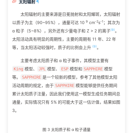
太阳辐射
¶
太阳辐射的主要来源是日冕抛射和太阳耀斑，太阳辐射
9
-2
-1
以质子为主（90~95%），通量可达 10
cm
s
；其次为
(9)
α 粒子（5~8%），另外还有少量电子和 Z > 2 的离子
。
太阳活动具有明显的周期性，主要的周期有 11 年、22 年
(9)
等，当太阳活动较强时，质子的比例会上升
。
主要考虑太阳质子和 α 粒子事件，其模型主要有
模型、
模型、
模型和
模型
King
JPL
ESP
SAPPHIRE
等。
是一个较新的模型，参考了其他模型太阳
SAPPHIRE
活动周期的规定，由于
模型能够提供任务期间
SAPPHIRE
累计太阳质子注量，因此我们使用这一模型生成任务期间总
通量，实际情况只有 5% 的可能大于这一估计值，结果如图
3。
图 3 太阳质子和 α 粒子通量