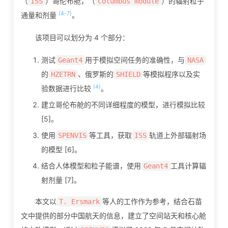
（
）哥伦布舱，（
）的辐射粒子
ISS
Columbus module
(4-7)
通量和剂量
。
该项目可以划分为 4 个部分：
测试
用于模拟空间任务的准确性，与
Geant4
NASA
的
、俄罗斯的
等模拟程序以及实
HZETRN
SHIELD
(4)
验数据进行比较
。
建立哥伦布舱的不同详细程度的模型，进行模拟比较
[5]。
使用
等工具，获取
轨道上外部辐射场
SPENVIS
ISS
的模型 [6]。
结合人体模型和粒子能谱，使用
工具计算辐
Geant4
射剂量 [7]。
本文以
等人的工作作为参考，结合石苗
T. Ersmark
文中提供的部分中国航天的信息，建立了空间站天和核心舱