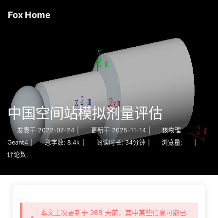
Fox Home
中国空间站模拟剂量评估
发表于
2022-07-24
|
更新于
2025-11-14
|
核物理
Geant4
|
总字数:
8.4k
|
阅读时长:
34分钟
|
浏览量:
|
评论数:
本文上次更新于 268 天前，其中某些信息可能已