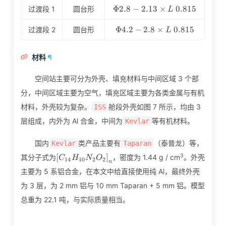
\Phi2.8-
Φ
2
.
8
−
2
.
1
3
×
0
.
8
1
5
过渡段 1
圆台形
L
2.13\times
L\ 0.815
\Phi4.2-
Φ
4
.
2
−
2
.
8
×
0
.
8
1
5
过渡段 2
圆台形
L
2.8\times
L\ 0.815
材料
¶
空间站主要可分为外壳、填充材料与中间区域 3 个部
分，中间区域主要为空气，填充区域主要为各类金属与有机
材料，外壳较为复杂。
舱段外壳如图 7 所示，均由 3
ISS
层组成，内外为 Al 合金，中间为
等有机材料。
Kevlar
国内
类产品主要有
（泰普龙）等，
Kevlar
Taparan
\left[C_{14}H_{10}N_2O_2\right]_n
3
[
]
其分子式为
，密度为 1.44 g / cm
。外壳
C
H
N
O
1
4
1
0
2
2
n
主要为 5 系铝合金，在本文中给直接使用纯 Al，最终外壳
为 3 层，为 2 mm 铝与 10 mm Taparan + 5 mm 铝。模型
总重为 22.1 吨，与实际质量相当。