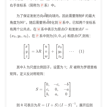
右手坐标系（简称为
系）中。
P
\vec{d}
\theta
为了保证发射方向
朝向球内，因此需要限制
的最大
d
θ
90^\circ
\vec{d}
∘
9
0
角度为
。随后需要将
转化到
系中，已知两个坐标系
W
d
O
\vec{r}=\left
=
有两个公共点，在
系中表示为原点
和发射点
W
O
r
\left(0,0,\rho\right)
O^\prime
′
(
,
,
)
(
0
,
0
,
)
，在
系中则为
和原点
,则有：
P
x
y
z
ρ
O
0
0
0
⎡
⎤
⎡
⎤
⎡
⎤
\left[\begin{matrix}x\\y\\
x
u
x
0
⎢
⎥
⎢
⎥
⎢
⎥
=
+
⋯
(
1
)
⎣
⎦
⎣
⎦
⎣
⎦
y
v
y
λ
R
0
z
w
z
0
\lambda
R
其中
为尺度比例因子，设置为 1；
被称为罗德里格
λ
R
矩阵，定义反对称矩阵：
⎡
⎤
0
,
−
,
−
S=\left[\begin{matrix}0,&-
c
b
⎢
⎥
,
0
,
−
=
⎣
⎦
c
a
S
,
,
0
b
a
−
1
R=\left(I+S\right)\left(I-
=
(
+
)
(
−
)
则 R 可表示为
，展开后则
R
I
S
I
S