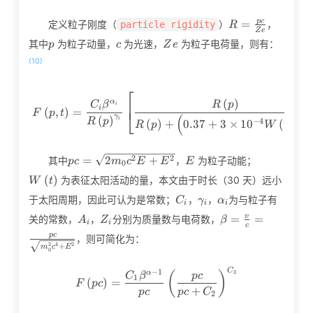
R=\frac{pc}
p
c
=
定义粒子刚度（
）
，
particle rigidity
R
Z
e
{Ze}
p
c
Ze
其中
为粒子动量，
为光速，
为粒子电荷量，则有：
p
c
Z
e
(10)
⎡
F\left(p,t\right)=\frac{C_i
(
)
α
⎢
C
β
R
p
i
i
(
,
)
=
⎣
F
p
t
(
γ
(
)
1
.
4
5
i
R
p
−
4
(
)
+
0
.
3
7
+
3
×
1
0
(
)
R
p
W
t
pc=\sqrt{2m_0c^2E+E^2}
E
W\left(t\r
2
2
=
2
+
其中
，
为粒子动能；
p
c
m
c
E
E
E
0
(
)
为表征太阳活动的量，本文由于时长（30 天）远小
W
t
C_i
\gamma_i
\alpha_i
于太阳周期，因此可认为是常数；
，
，
为与粒子有
C
γ
α
i
i
i
A_i
Z_i
\beta=\frac{v}
=
=
v
关的常数，
，
分别为质量数与电荷数，
A
Z
β
i
i
c
{c}=\frac{pc}
p
c
，则可简化为：
{\sqrt{m_0^2c^
2
4
2
+
m
c
E
0
−
1
F\left(pc\right)=\frac{C_1
C
3
α
(
)
C
β
p
c
1
(
)
=
F
p
c
+
p
c
p
c
C
2