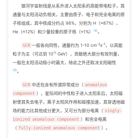
银河宇宙射线是从系外进入太阳系的高能带电粒子，其
通量与太阳活动负相关，主要由质子、电子和完全电离的原
子核组成，其中核成分约占 98%，分别为 H（≈87%）、
(8)
He（≈12%）和少量较重的原子核（≈1%）
。
-2
-1
一般各向同性，通量约为 1-10 cm
s
，以高能
GCR
11
粒子为主（可达到 10
GeV），贡献绝大部分有效剂量，
一般在太阳活动极小时最大，除此之外还取决太阳磁性
(8)
。
中还包含有所谓异常成分（
GCR
anomalous
），星际间的中性粒子进入太阳系后，太阳辐
component
射使其失去电子，离子太阳风作用和碰撞加速，其穿透地磁
场的能力比其他成分更大，又可分为部分电离（
singly-
）和完全电离
ionized anomalous component
（
）。
fully-ionized anomalous component