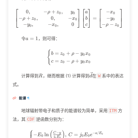
⎡
⎤
⎡
⎤
⎡
⎤
0
,
−
+
,
−
\left[\begin{matrix}0,&-\r
ρ
z
y
a
x
0
0
0
⎢
⎥
⎢
⎥
⎢
⎥
−
+
,
0
,
−
−
=
⎣
⎦
⎣
⎦
⎣
⎦
ρ
z
x
b
y
0
0
0
−
,
−
,
0
−
−
y
x
c
ρ
z
0
0
0
a=1
=
1
令
，则可得：
a
{
\begin{cases} b=z_0+\rho-y
=
+
−
b
z
ρ
y
x
0
0
0
=
−
+
c
z
ρ
y
x
0
0
0
R
\vec{d}
计算得到
，继而根据 (1) 计算得到
在
系中的表达
W
R
d
式。
能谱
¶
地球辐射带电子和质子的能谱较为简单，采用
方
ITM
法，其
逆函数分别为：
CDF
⎧
⎪
(
)
\begin{cases} -E_0\ln{\left
−
−
/
C
y
−
ln
,
=
a
E
0
E
C
j
E
e
0
0
0
j
E
0
0