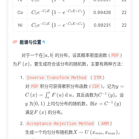
1
C_2E}\left(1-e^{-
C_3E+C_4}\right)
C_1e^{-
−
−
+
1
−
C
E
C
E
C
Co
(
)
0.99426
220
2
3
4
C
e
e
1
C_2E}\left(1-e^{-
C_3E+C_4}\right)
C_1e^{-
−
−
+
1
−
C
E
C
E
C
Ni
(
)
0.99231
220
2
3
4
C
e
e
1
C_2E}\left(1-e^{-
C_3E+C_4}\right)
能谱与位置
¶
\left[a,b\right]
[
,
]
对于一个在
的分布，设其概率密度函数 (
)
PDF
a
b
F\left(x\right)
(
)
为
，要生成符合该分布的随机数，主要有两种方法：
F
x
（
）
Inverse Transform Method
ITM
y=C\left
=
对
积分可获得累积分布函数 (
)，记为
PDF
CDF
y
u
C^{-1}\left(y\ri
y
x
−
1
(
)
=
(
)
d
(
)
∫
，其反函数为
。设
C
x
F
u
u
C
y
a
\left[0,1\right)
x=C^{-1}\left(y\r
−
1
[
0
,
1
)
=
(
)
为
上均匀分布的随机数，则
y
x
C
y
F\left(x\right)
(
)
满足
的分布。
F
x
（
）
Acceptance-Rejection Method
ARM
X\sim
∼
(
,
)
生成一个均匀分布随机数
，
X
U
x
x
m
i
n
m
a
x
U\left(x_{min},x_{max}\ri