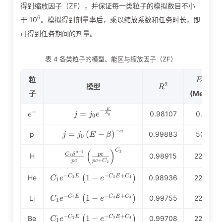
得到缩放因子（ZF），并保证每一类粒子的模拟数目不小
6
于 10
。模拟得到剂量率后，乘以缩放系数和任务时长，即
可得到任务期间的剂量。
表 4 各类粒子的模型、能区与缩放因子（ZF）
E_b
粒
E
b
R^2
2
模型
R
子
(MeV)
−
e^-
j=j_0e^{-
E
−
=
0.98107
0.1
e
j
j
e
E
0
0
\frac{E}
{E_0}}
−
j=j_0\left(E-
α
=
(
−
)
p
0.99883
50
j
j
E
β
0
\beta\right)^{-
\alpha}
\frac{C_1\beta^{\alpha-
C
(
)
3
−
1
α
C
β
p
c
H
0.98915
220
1
+
1}}{pc}\left(\frac{pc}
p
c
p
c
C
2
{pc+C_2}\right)^{C_3}
C_1e^{-
−
−
+
1
−
C
E
C
E
C
He
(
)
0.98936
220
2
3
4
C
e
e
1
C_2E}\left(1-e^{-
C_3E+C_4}\right)
C_1e^{-
−
−
+
1
−
C
E
C
E
C
Li
(
)
0.99755
220
2
3
4
C
e
e
1
C_2E}\left(1-e^{-
C_3E+C_4}\right)
C_1e^{-
−
−
+
1
−
C
E
C
E
C
Be
(
)
0.99708
220
2
3
4
C
e
e
1