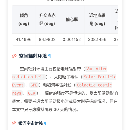
近地
倾角
升交点赤
近地点辐
偏心率
点
(deg)
经 (deg)
角 (deg)
(km)
41.4696
84.9802
0.001152
308.1456
379.2
空间辐射环境
¶
空间辐射环境主要包括地球辐射带（
Van Allen
）、太阳粒子事件（
radiation belt
Solar Particle
，
）和银河宇宙射线（
Event
SPE
Galactic cosmic
，
）。辐射的强度不是恒定的，受太阳活动影响
rays
GCR
很大，需要考虑太阳活动极小时或极大时等极端情况，但在
本文中只考虑模拟阶段 30 天的情况。
银河宇宙射线
¶