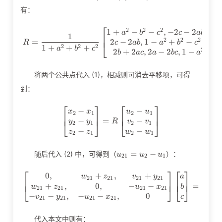
S\right)^{-1}
有：
⎡
2
2
2
1
+
−
−
,
−
2
−
2
,
−
2
R=\frac{1}{1+a^2+b^2+c^2}\
a
b
c
c
a
b
1
⎢
2
2
2
2
−
2
,
1
−
+
−
,
−
2
=
⎣
c
a
b
a
b
c
a
R
2
2
2
1
+
+
+
a
b
c
2
2
2
+
2
,
2
−
2
,
1
−
−
b
a
c
a
b
c
a
b
将两个公共点代入 (1)，相减则可消去平移项，可得
到：
⎡
⎤
⎡
⎤
−
−
\left[\begin{matrix}x_2-x_
x
x
u
u
2
1
2
1
⎢
⎥
⎢
⎥
−
−
=
⎣
⎦
⎣
⎦
y
y
v
v
R
2
1
2
1
−
−
z
z
w
w
2
1
2
1
u_{21}=u_2-
=
−
随后代入 (2) 中，可得到（
）：
u
u
u
2
1
2
1
u_1
⎡
⎤
⎡
⎤
⎡
0
,
+
,
+
\left[\begin{matrix}0,&w_{
w
z
v
y
a
u
2
1
2
1
2
1
2
1
2
1
⎢
⎥
⎢
⎥
⎢
+
,
0
,
−
−
=
⎣
⎦
⎣
⎦
⎣
w
z
u
x
b
v
2
1
2
1
2
1
2
1
2
1
−
−
,
−
−
,
0
v
y
u
x
c
w
2
1
2
1
2
1
2
1
2
1
代入本文中则有：