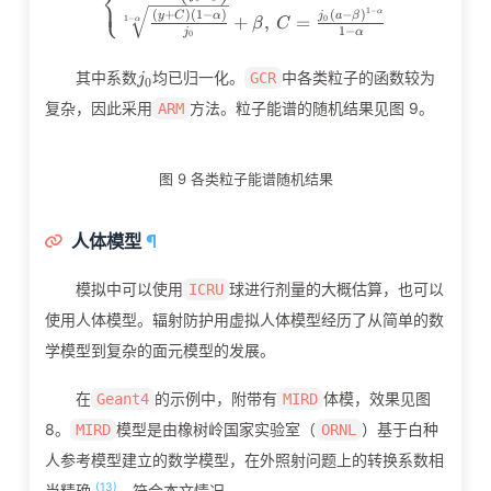
⎨
⎩
⎪
1
−
α
(
+
)
(
1
−
)
(
−
)
y
C
α
j
a
β
+
,
=
1
−
0
α
β
C
1
−
j
α
0
j_0
其中系数
均已归一化。
中各类粒子的函数较为
GCR
j
0
复杂，因此采用
方法。粒子能谱的随机结果见图 9。
ARM
图 9 各类粒子能谱随机结果
人体模型
¶
模拟中可以使用
球进行剂量的大概估算，也可以
ICRU
使用人体模型。辐射防护用虚拟人体模型经历了从简单的数
学模型到复杂的面元模型的发展。
在
的示例中，附带有
体模，效果见图
Geant4
MIRD
8。
模型是由橡树岭国家实验室（
）基于白种
MIRD
ORNL
人参考模型建立的数学模型，在外照射问题上的转换系数相
(13)
当精确
，符合本文情况。