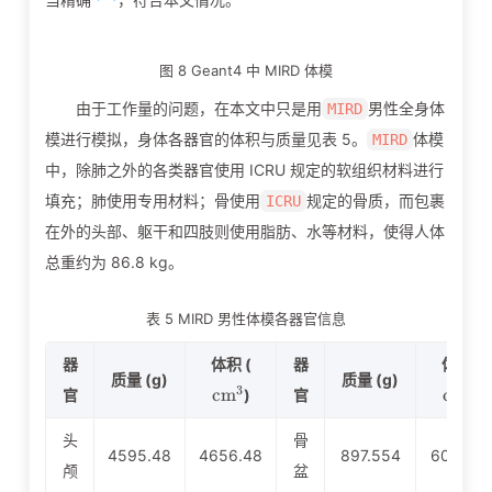
图 8 Geant4 中 MIRD 体模
由于工作量的问题，在本文中只是用
男性全身体
MIRD
模进行模拟，身体各器官的体积与质量见表 5。
体模
MIRD
中，除肺之外的各类器官使用 ICRU 规定的软组织材料进行
填充；肺使用专用材料；骨使用
规定的骨质，而包裹
ICRU
在外的头部、躯干和四肢则使用脂肪、水等材料，使得人体
总重约为 86.8 kg。
表 5 MIRD 男性体模各器官信息
\mathrm{cm^3}
器
体积 (
器
体积 (
质量 (g)
质量 (g)
3
3
c
m
c
m
官
)
官
)
头
骨
4595.48
4656.48
897.554
603.92
颅
盆