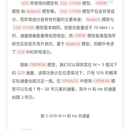
[3]
常使用的模型有
模型、
GCR
ISO-15390
CRÈME
模型 和
模型等。
模型不包含异常成
Nymmik
ISO-15390
分，而异常成分是有效剂量的主要来源；
模型与
Nymmik
模型基本相同，但是在能量低于 10 MeV / u
ISO-15390
时，通量随着能量降低而增加；而
模型是美国海军
CRÈME
研究实验室负责开发的，基于
模型，但额外考虑
Nymmik
了
中的异常成分。
GCR
借助
模型，我们可以得到其在 M = 3 情况下
CRÈME86
的
通量，该情况表示在任意情况下，只有 10% 的概率
GCR
实际通量会超过这一值。在
中使用
模
SPENVIS
CRÈME86
型可以生成 1 号~ 28 号元素的通量，其中 H 和 He 的通量
如图 2 所示。
图 2 GCR 中 H 和 He 的通量