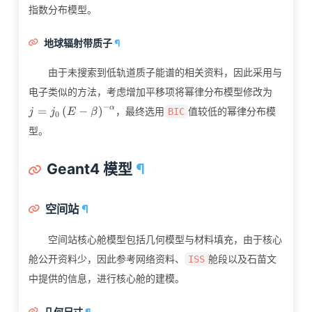
指数分布模型。
地球辐射带质子
¶
由于未搜索到低轨道质子能谱的相关资料，因此采用与
j=j_0\l
电子类似的方法，考虑增加平移项将幂律分布模型修改为
\beta\r
−
α
=
(
−
)
，最终选用
值较低的幂律分布模
BIC
j
j
E
β
0
\alpha
型。
Geant4 模型
¶
空间站
¶
空间站核心舱模型包括几何模型与材料填充，由于核心
舱公开资料少，因此参考网络资料、
舱段以及石苗文
ISS
中提供的信息，进行核心舱的建模。
几何尺寸
¶