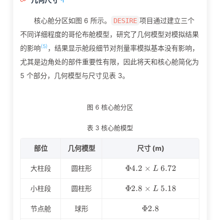
核心舱分区如图 6 所示。
项目通过建立三个
DESIRE
不同详细程度的哥伦布舱模型，研究了几何模型对模拟结果
(5)
的影响
，结果显示舱段细节对剂量率模拟基本没有影响，
尤其是边角处的部件重要性有限，因此将天和核心舱简化为
5 个部分，几何模型与尺寸见表 3。
图 6 核心舱分区
表 3 核心舱模型
部位
几何模型
尺寸 (m)
\Phi4.2\times
Φ
4
.
2
×
6
.
7
2
大柱段
圆柱形
L
L\ 6.72
\Phi2.8\times
Φ
2
.
8
×
5
.
1
8
小柱段
圆柱形
L
L\ 5.18
\Phi2.8
Φ
2
.
8
节点舱
球形