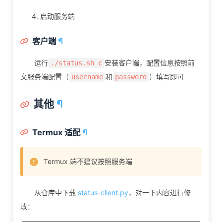
12
}
,
13
启动服务端
{
14
"username"
:
"B"
,
15
"password"
:
"B"
,
客户端
¶
16
"name"
:
"Fox Lab"
,
17
"type"
:
"KVM"
,
运行
安装客户端，配置信息按照前
./status.sh c
18
"host"
:
""
,
文服务端配置（
和
）填写即可
username
password
19
"location"
:
"香港"
,
20
"disabled"
:
false
,
其他
¶
21
"region"
:
"HK"
22
}
23
]
Termux 适配
¶
24
}
Termux 端不建议按照服务端
从仓库中下载
status-client.py
，对一下内容进行修
改：