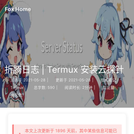
Fox Home
折腾日志 | Termux 安装云探针
发表于
2021-05-28
|
更新于
2021-05-28
|
技术笔记
Termux
|
总字数:
590
|
阅读时长:
2分钟
|
浏览量:
|
评论数:
本文上次更新于 1896 天前，其中某些信息可能已