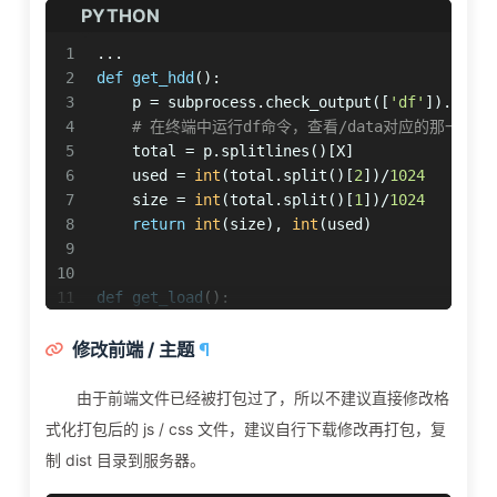
PYTHON
1
...
2
def
get_hdd
():
3
    p = subprocess.check_output([
'df'
]).decod
4
# 在终端中运行df命令，查看/data对应的那一行的
5
    total = p.splitlines()[X]
6
    used = 
int
(total.split()[
2
])/
1024
7
    size = 
int
(total.split()[
1
])/
1024
8
return
int
(size), 
int
(used)
9
10
11
def
get_load
():
12
    p = subprocess.check_output([
'uptime'
]).d
13
return
round
(
float
(p.split(
', '
)[
3
].split
修改前端 / 主题
¶
14
...
由于前端文件已经被打包过了，所以不建议直接修改格
式化打包后的 js / css 文件，建议自行下载修改再打包，复
制 dist 目录到服务器。