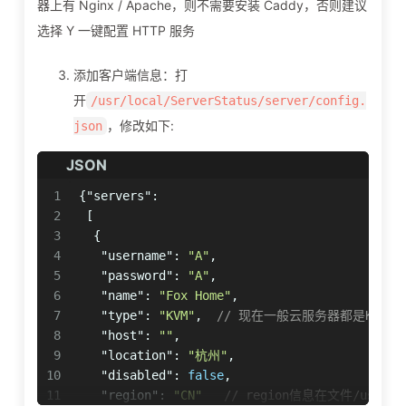
器上有 Nginx / Apache，则不需要安装 Caddy，否则建议
选择 Y 一键配置 HTTP 服务
添加客户端信息：打
开
/usr/local/ServerStatus/server/config.
，修改如下:
json
JSON
1
{
"servers"
:
2
[
3
{
4
"username"
:
"A"
,
5
"password"
:
"A"
,
6
"name"
:
"Fox Home"
,
7
"type"
:
"KVM"
,
// 现在一般云服务器都是KVM
8
"host"
:
""
,
9
"location"
:
"杭州"
,
10
"disabled"
:
false
,
11
"region"
:
"CN"
// region信息在文件/usr/loca