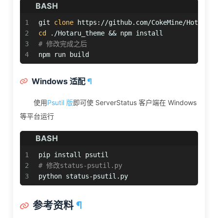
BASH
1
git 
clone
 https://github.com/CokeMine/Hotaru_t
2
cd
 ./Hotaru_theme && npm install
3
# 修改完成之后
4
npm run build
Windows 适配
¶
使用
Psutil 版
即可使 ServerStatus 客户端在 Windows
等平台运行
BASH
1
pip install psutil
2
# 修改status-psutil.py
3
python status-psutil.py
参考资料
¶