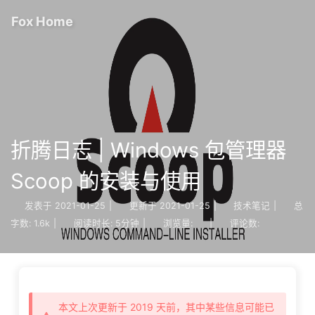
Fox Home
折腾日志 | Windows 包管理器
Scoop 的安装与使用
发表于
2021-01-25
|
更新于
2021-01-25
|
技术笔记
|
总
字数:
1.6k
|
阅读时长:
5分钟
|
浏览量:
|
评论数:
本文上次更新于 2019 天前，其中某些信息可能已