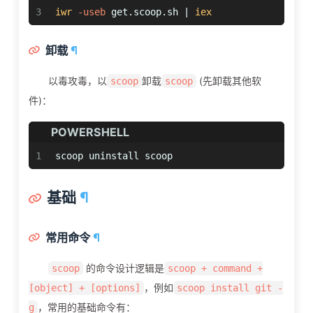
3
iwr
-useb
 get.scoop.sh | 
iex
卸载
¶
以毒攻毒，以
卸载
(先卸载其他软
scoop
scoop
件)：
POWERSHELL
1
scoop uninstall scoop
基础
¶
常用命令
¶
的命令设计逻辑是
scoop
scoop + command +
，例如
[object] + [options]
scoop install git -
，常用的基础命令有：
g