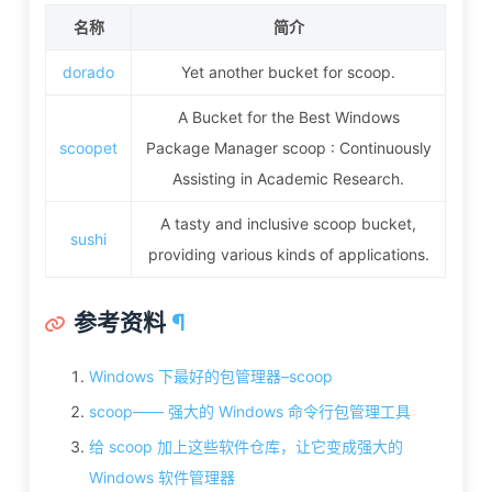
名称
简介
dorado
Yet another bucket for scoop.
A Bucket for the Best Windows
scoopet
Package Manager scoop : Continuously
Assisting in Academic Research.
A tasty and inclusive scoop bucket,
sushi
providing various kinds of applications.
参考资料
¶
Windows 下最好的包管理器–scoop
scoop—— 强大的 Windows 命令行包管理工具
给 scoop 加上这些软件仓库，让它变成强大的
Windows 软件管理器