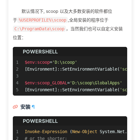
默认情况下, scoop 以及大多数安装的软件都位
于
,全局安装的程序位于
%USERPROFILE%\scoop
，当然我们也可以自定义安装
C:\ProgramData\scoop
位置：
POWERSHELL
1
$env:scoop
=
'D:\scoop'
2
[
Environment
]::SetEnvironmentVariable(
'scoop'
,
3
4
$env:scoop_GLOBAL
=
'D:\scoop\GlobalApps'
5
[
Environment
]::SetEnvironmentVariable(
'scoop_G
安装
¶
POWERSHELL
1
Invoke-Expression
 (
New-Object
 System.Net.WebCl
2
# or the shorter: