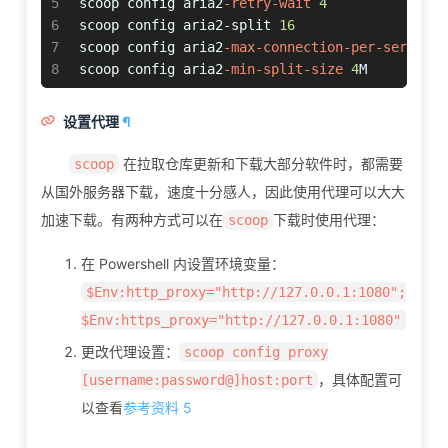
5
scoop config aria2
-retry-wait
4
6
scoop config aria2
-split
16
7
scoop config aria2
-max-connection-per-server
1
8
scoop config aria2
-min-split-size
4
M
设置代理
¶
在拉取仓库更新和下载大部分软件时，都需要
scoop
从国外服务器下载，速度十分感人，因此使用代理可以大大
加速下载。有两种方式可以在
下载时使用代理：
scoop
在 Powershell 内设置环境变量：
$Env:http_proxy="http://127.0.0.1:1080";
$Env:https_proxy="http://127.0.0.1:1080"
更改代理设置：
scoop config proxy
，具体配置可
[username:password@]host:port
以查看
参考资料 5