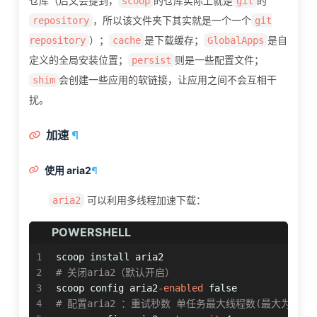
仓库（后文会提到，
的仓库实际上就是
的
scoop
git
，所以该文件夹下其实就是一个一个
repository
git
）；
是下载缓存；
是自
repository
cache
GlobalApps
定义的全局安装位置；
则是一些配置文件；
persist
会创建一些应用的软链接，让应用之间不会互相干
shim
扰。
加速
¶
使用 aria2
¶
可以利用多线程加速下载：
aria2
POWERSHELL
1
scoop install aria2
2
# 关闭aria2（默认开启）
3
scoop config aria2
-enabled
 false
4
# 配置aria2 ：重试秒数 单任务最大线程数(最大为16